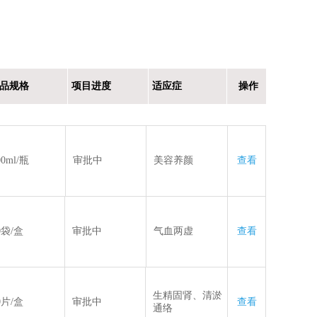
品规格
项目进度
适应症
操作
00ml/瓶
审批中
美容养颜
查看
0袋/盒
审批中
气血两虚
查看
生精固肾、清淤
0片/盒
审批中
查看
通络