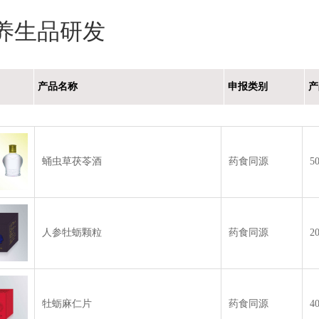
养生品研发
产品名称
申报类别
产
蛹虫草茯苓酒
药食同源
5
人参牡蛎颗粒
药食同源
2
牡蛎麻仁片
药食同源
4